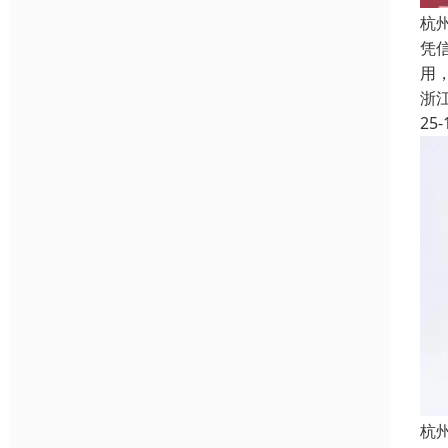
杭
凭
用
浙
25-
杭