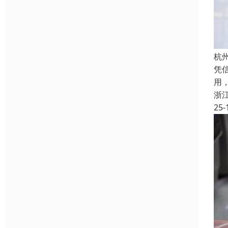
杭
凭
用
浙
25-