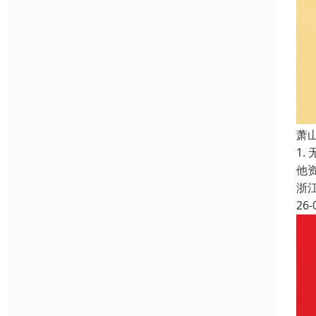
萧
1
他
浙
26-