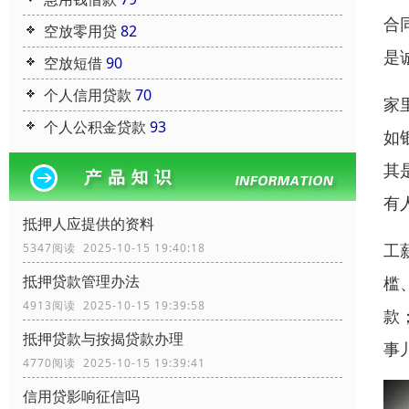
合
空放零用贷
82
是
空放短借
90
个人信用贷款
70
家
个人公积金贷款
93
如
其
有
抵押人应提供的资料
工
5347阅读 2025-10-15 19:40:18
抵押贷款管理办法
槛
4913阅读 2025-10-15 19:39:58
款
抵押贷款与按揭贷款办理
事
4770阅读 2025-10-15 19:39:41
信用贷影响征信吗