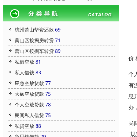
杭州萧山垫资还款
69
萧山区按揭房转贷
71
萧山区按揭车转贷
89
价
私借空放
81
私人借钱
83
个
应急空放贷款
77
有
大额空放贷款
75
息
个人空放贷款
78
办
民间私人借贷
75
民
私贷空放
88
“
急用钱借款
79