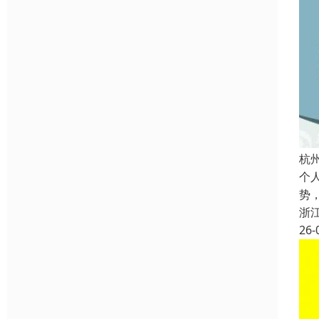
杭
个
势
浙
26-