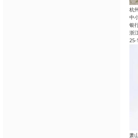
杭
中
银
浙
25-
萧