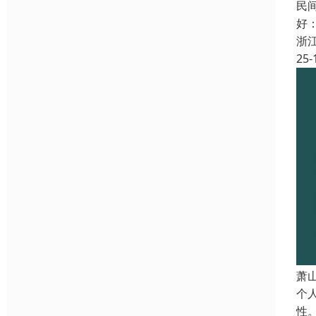
民
好
浙
25-
萧
个
性