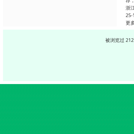
荐
浙
25-
更
被浏览过 21