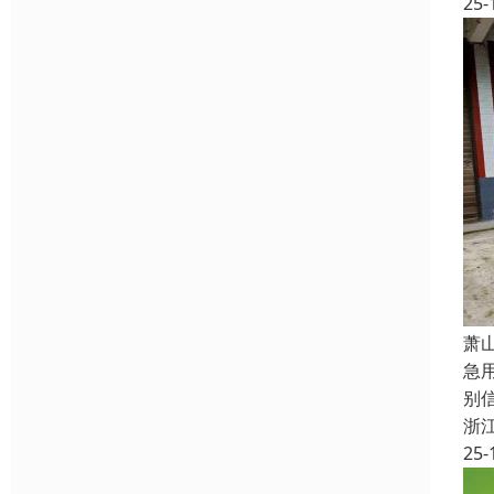
25-
萧
急
别
浙
25-