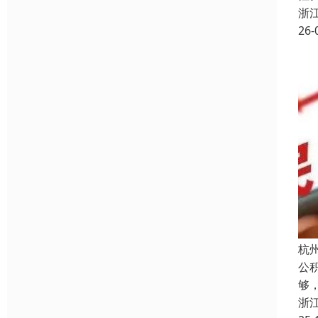
浙
26-
杭
公
够
浙