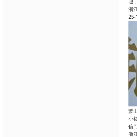
照
浙
25-
萧
小
信 
浙