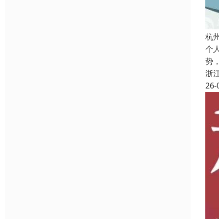
杭
个
势
浙
26-