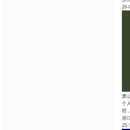
26-
萧
个
照
浙
25-