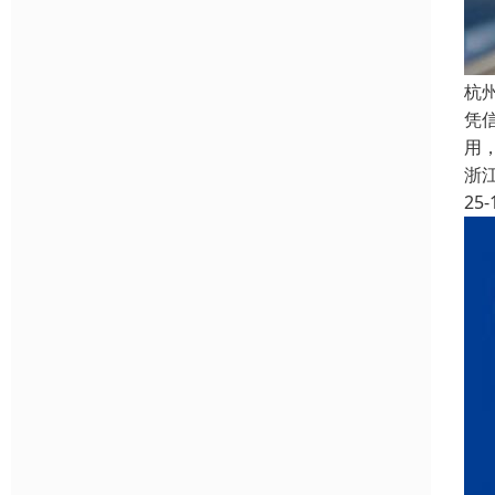
杭
凭
用
浙
25-