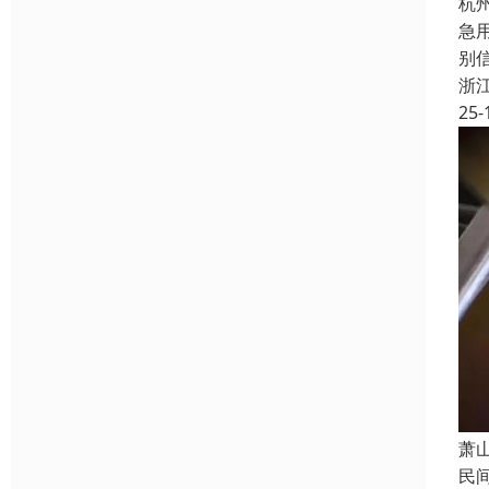
杭
急
别
浙
25-
萧
民