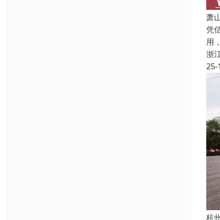
萧
凭
用
浙
25-
杭