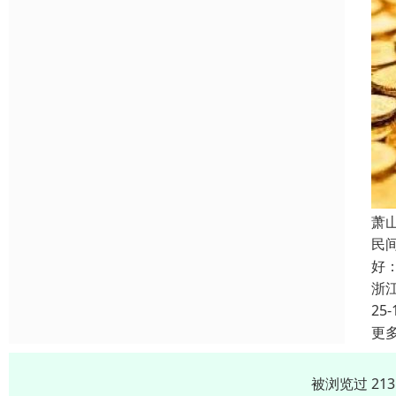
萧
民
好
浙
25-
更
被浏览过 21