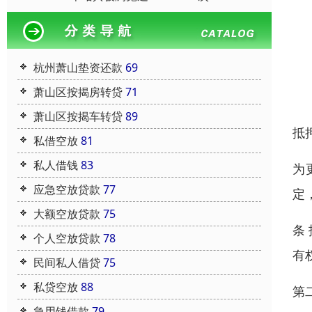
杭州萧山垫资还款
69
萧山区按揭房转贷
71
萧山区按揭车转贷
89
抵
私借空放
81
私人借钱
83
为
应急空放贷款
77
定
大额空放贷款
75
条
个人空放贷款
78
有
民间私人借贷
75
私贷空放
88
第
急用钱借款
79