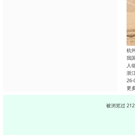
杭
我
人
浙
26-
更
被浏览过 21