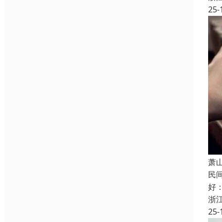
25-
萧
民
好
浙
25-