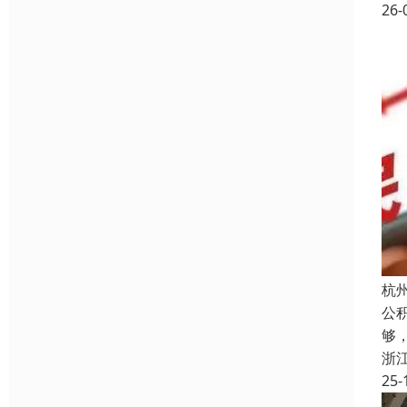
26-
杭
公
够
浙
25-