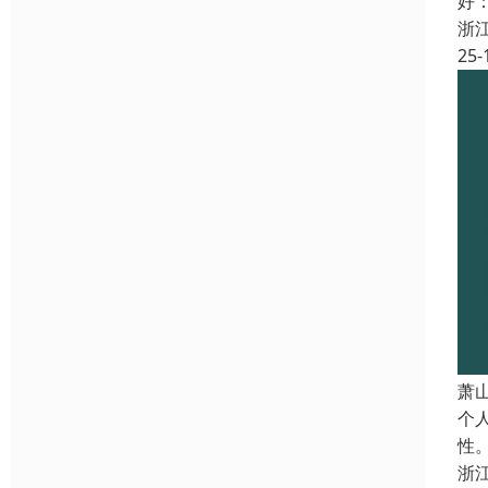
好
浙
25-
萧
个
性
浙