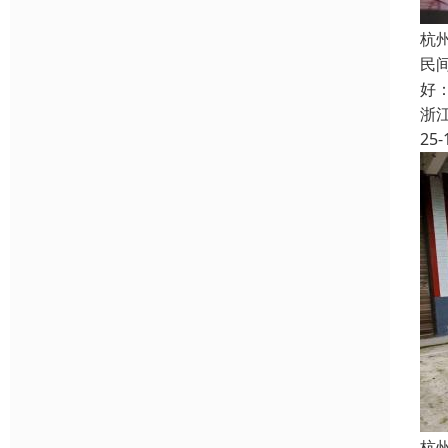
杭
民
好
浙
25-
杭