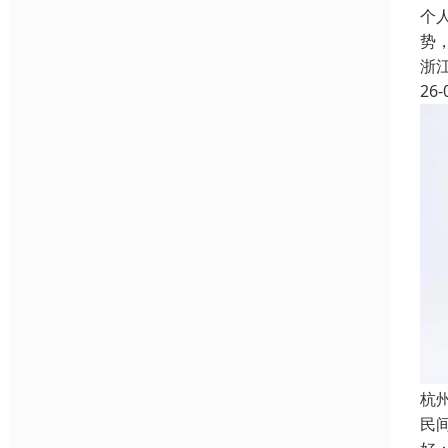
个
势
浙
26-
杭
民