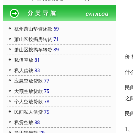
杭州萧山垫资还款
69
萧山区按揭房转贷
71
萧山区按揭车转贷
89
价
私借空放
81
私人借钱
83
什
应急空放贷款
77
民
大额空放贷款
75
之
个人空放贷款
78
民间私人借贷
75
民
私贷空放
88
1
急用钱借款
79