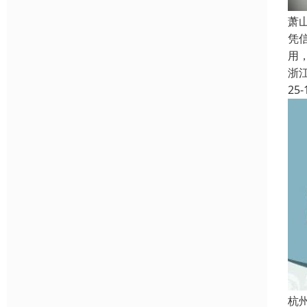
萧
凭
用
浙
25-
杭