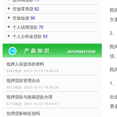
空放零用贷
82
民
空放短借
90
欠
个人信用贷款
70
2
个人公积金贷款
93
民
信
抵押人应提供的资料
民
5347阅读 2025-10-15 19:40:18
抵押贷款管理办法
1
4913阅读 2025-10-15 19:39:58
出
抵押贷款与按揭贷款办理
4770阅读 2025-10-15 19:39:41
资
信用贷影响征信吗