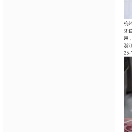
杭
凭
用
浙
25-