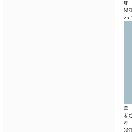
够
浙
25-
萧
私
荐
浙