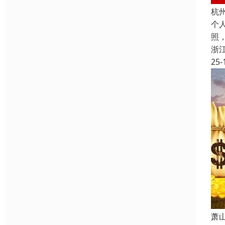
杭
个
照
浙
25-
萧