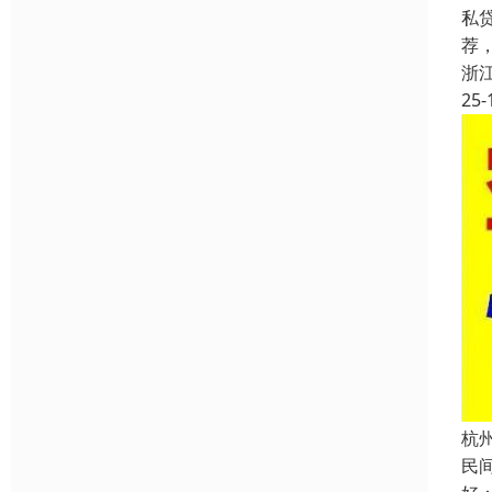
私
荐
浙
25-
杭
民