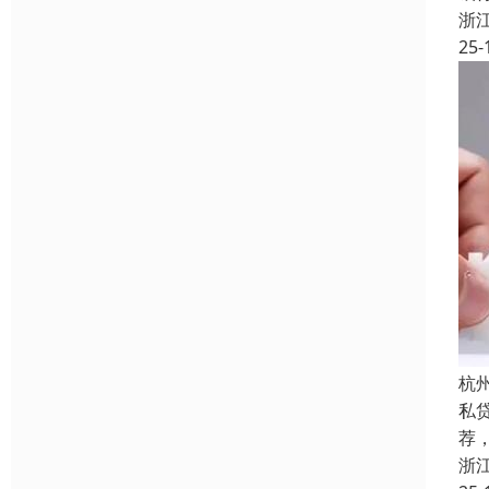
浙
25-
杭
私
荐
浙