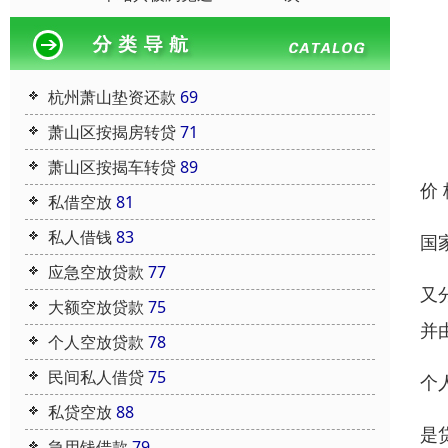
杭州萧山垫资还款
69
萧山区按揭房转贷
71
萧山区按揭车转贷
89
价
私借空放
81
私人借钱
83
国
应急空放贷款
77
又
大额空放贷款
75
并
个人空放贷款
78
民间私人借贷
75
个
私贷空放
88
是
急用钱借款
79