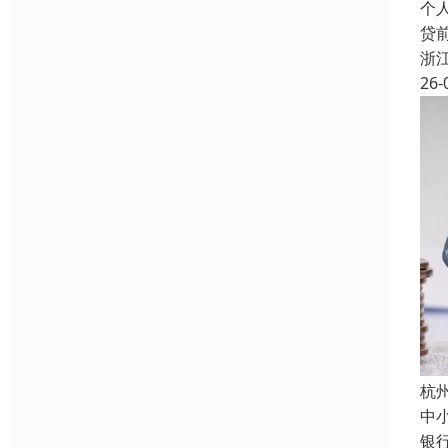
个
贷
浙
26-
杭
中
银