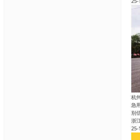
25-
杭
急
别
浙
25-