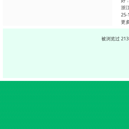
好
浙
25-
更
被浏览过 21