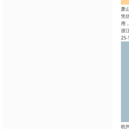
萧
凭
用
浙
25-
杭