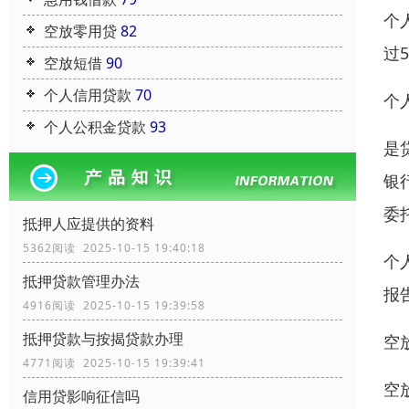
个
空放零用贷
82
过
空放短借
90
个人信用贷款
70
个
个人公积金贷款
93
是
银
委
抵押人应提供的资料
5362阅读 2025-10-15 19:40:18
个
抵押贷款管理办法
报
4916阅读 2025-10-15 19:39:58
抵押贷款与按揭贷款办理
空
4771阅读 2025-10-15 19:39:41
空
信用贷影响征信吗