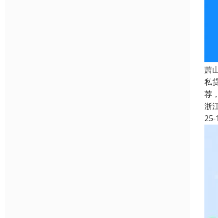
萧
私
荐
浙
25-