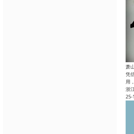
萧
凭
用
浙
25-