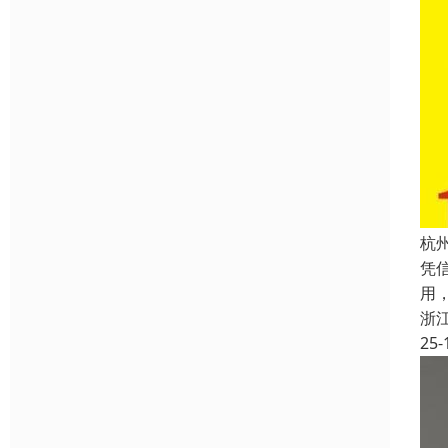
杭
凭
用
浙
25-