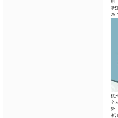
用
浙
25-
杭
个
势
浙