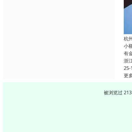
杭
小
有
浙
25-
更
被浏览过 21