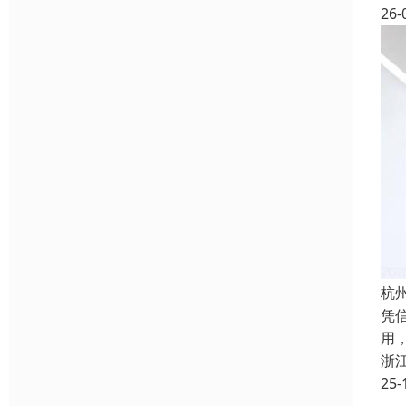
26-
杭
凭
用
浙
25-