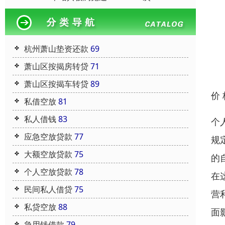
杭州萧山垫资还款
69
萧山区按揭房转贷
71
萧山区按揭车转贷
89
价
私借空放
81
私人借钱
83
个
应急空放贷款
77
规
大额空放贷款
75
的
个人空放贷款
78
在
民间私人借贷
75
营
私贷空放
88
面
急用钱借款
79