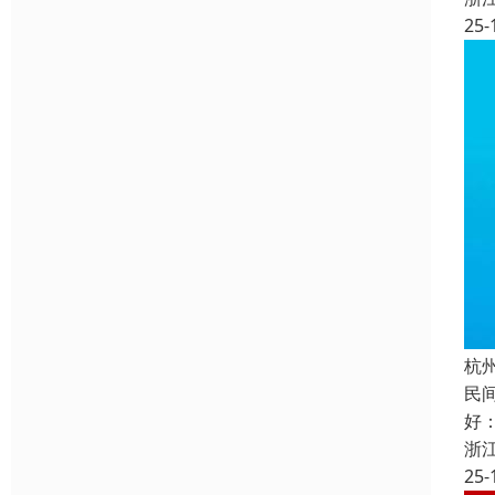
25-
杭
民
好
浙
25-