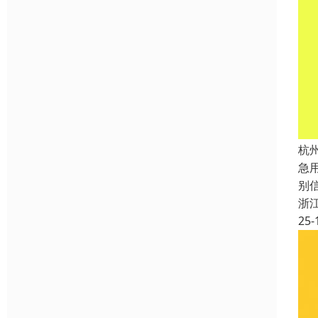
杭
急
别
浙
25-