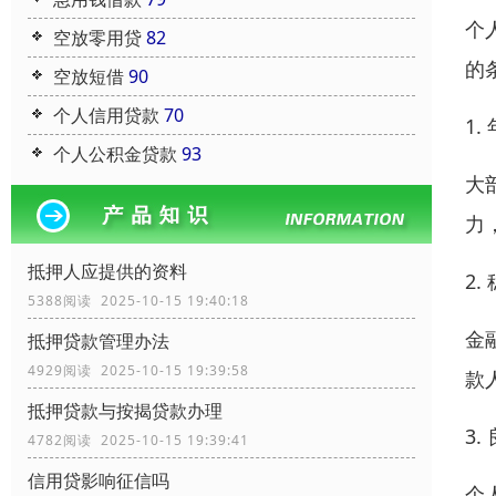
个
空放零用贷
82
的
空放短借
90
个人信用贷款
70
1.
个人公积金贷款
93
大
力
抵押人应提供的资料
2
5388阅读 2025-10-15 19:40:18
金
抵押贷款管理办法
4929阅读 2025-10-15 19:39:58
款
抵押贷款与按揭贷款办理
3
4782阅读 2025-10-15 19:39:41
信用贷影响征信吗
个