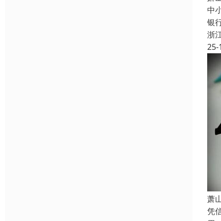
中
银
浙
25-
萧
凭