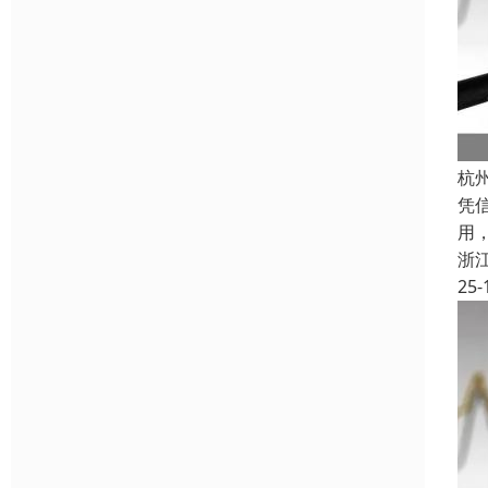
杭
凭
用
浙
25-