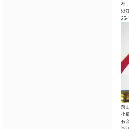
荐
浙
25-
萧
小
有
浙