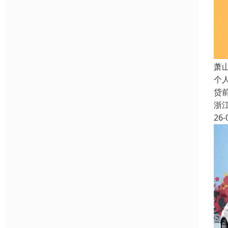
萧
个
贷
浙
26-