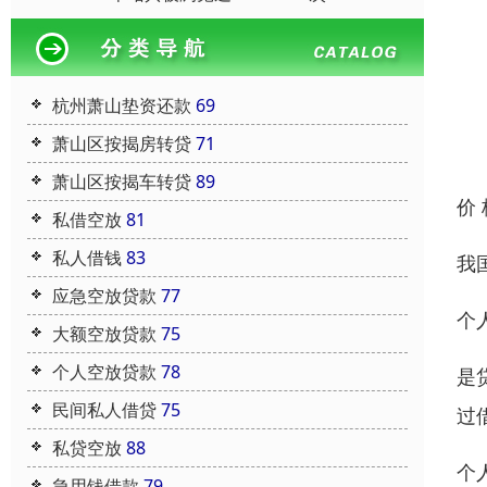
杭州萧山垫资还款
69
萧山区按揭房转贷
71
萧山区按揭车转贷
89
价
私借空放
81
私人借钱
83
我
应急空放贷款
77
个
大额空放贷款
75
个人空放贷款
78
是
民间私人借贷
75
过
私贷空放
88
个
急用钱借款
79