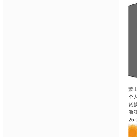
萧
个
贷
浙
26-