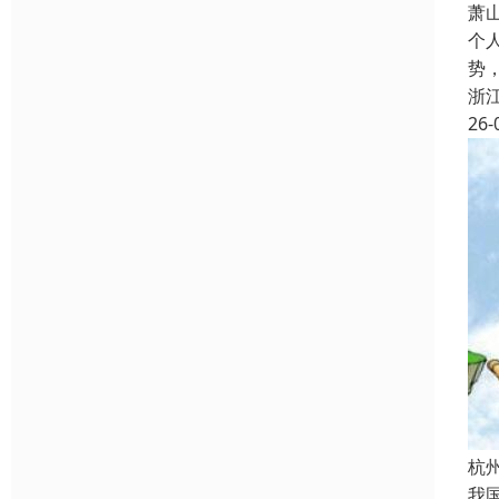
萧
个
势
浙
26-
杭
我