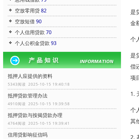
空放零用贷
82
是
空放短借
90
金
个人信用贷款
70
个
个人公积金贷款
93
是
偿
抵押人应提供的资料
项
5343阅读 2025-10-15 19:40:18
1.
抵押贷款管理办法
4910阅读 2025-10-15 19:39:58
个
抵押贷款与按揭贷款办理
其
4764阅读 2025-10-15 19:39:41
信用贷影响征信吗
2