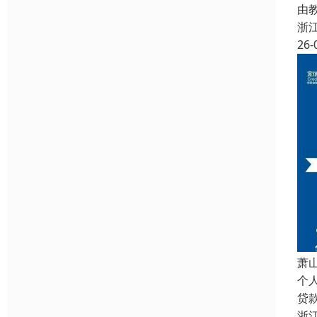
由
浙
26-
萧
个
贷
浙