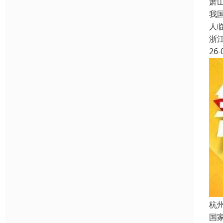
萧
我
人
浙
26-
杭
国