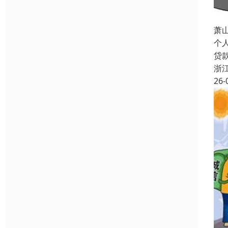
萧
个
贷
浙
26-