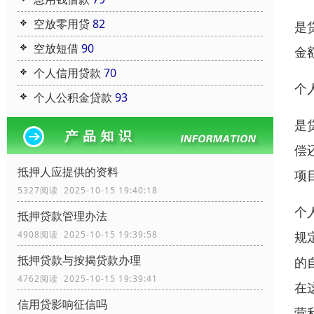
空放零用贷
82
是
空放短借
90
金
个人信用贷款
70
个
个人公积金贷款
93
是
偿
抵押人应提供的资料
项
5327阅读 2025-10-15 19:40:18
个
抵押贷款管理办法
规
4908阅读 2025-10-15 19:39:58
抵押贷款与按揭贷款办理
的
4762阅读 2025-10-15 19:39:41
在
信用贷影响征信吗
营