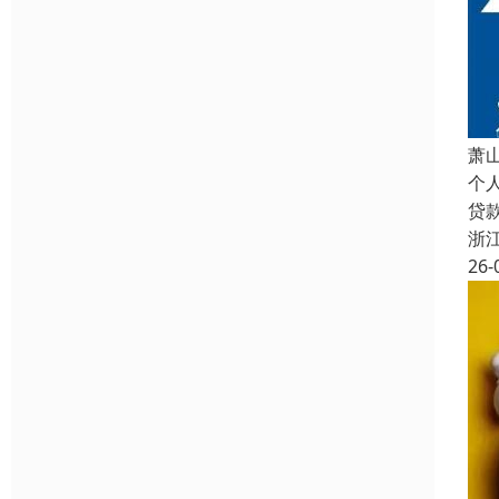
萧
个
贷
浙
26-