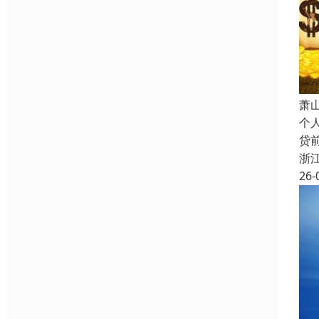
萧
个
贷
浙
26-