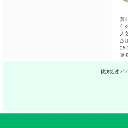
萧
什
人
浙
26-
更
被浏览过 21