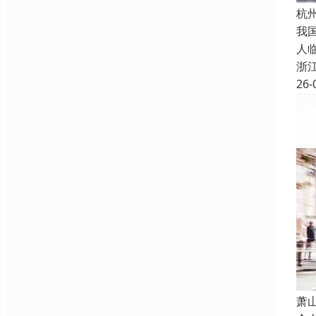
杭
我
人
浙
26-
萧