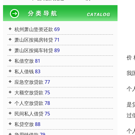
杭州萧山垫资还款
69
萧山区按揭房转贷
71
萧山区按揭车转贷
89
价
私借空放
81
私人借钱
83
我
应急空放贷款
77
个
大额空放贷款
75
个人空放贷款
78
是
民间私人借贷
75
过
私贷空放
88
个
急用钱借款
79